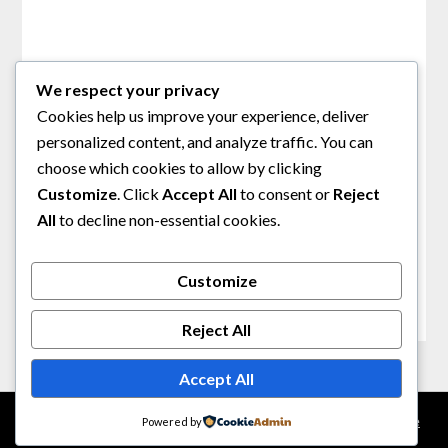
Archives
We respect your privacy
Cookies help us improve your experience, deliver
November 2025
personalized content, and analyze traffic. You can
choose which cookies to allow by clicking
Customize
. Click
Accept All
to consent or
Reject
All
to decline non-essential cookies.
Categories
Roulette
Customize
Reject All
Accept All
©2026 libertyroulette
| Built using WordPress and
Responsive
Powered by
Blogily
theme by Superb