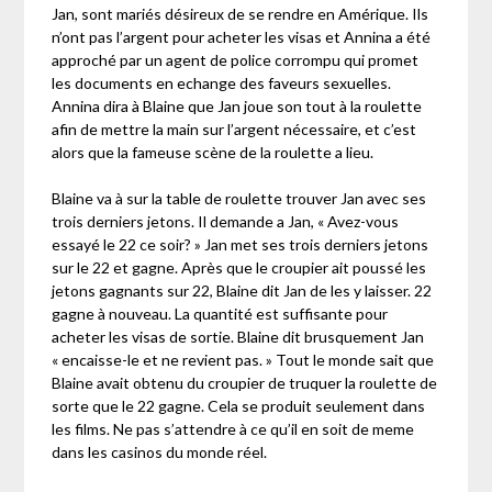
Jan, sont mariés désireux de se rendre en Amérique. Ils
n’ont pas l’argent pour acheter les visas et Annina a été
approché par un agent de police corrompu qui promet
les documents en echange des faveurs sexuelles.
Annina dira à Blaine que Jan joue son tout à la roulette
afin de mettre la main sur l’argent nécessaire, et c’est
alors que la fameuse scène de la roulette a lieu.
Blaine va à sur la table de roulette trouver Jan avec ses
trois derniers jetons. Il demande a Jan, « Avez-vous
essayé le 22 ce soir? » Jan met ses trois derniers jetons
sur le 22 et gagne. Après que le croupier ait poussé les
jetons gagnants sur 22, Blaine dit Jan de les y laisser. 22
gagne à nouveau. La quantité est suffisante pour
acheter les visas de sortie. Blaine dit brusquement Jan
« encaisse-le et ne revient pas. » Tout le monde sait que
Blaine avait obtenu du croupier de truquer la roulette de
sorte que le 22 gagne. Cela se produit seulement dans
les films. Ne pas s’attendre à ce qu’il en soit de meme
dans les casinos du monde réel.